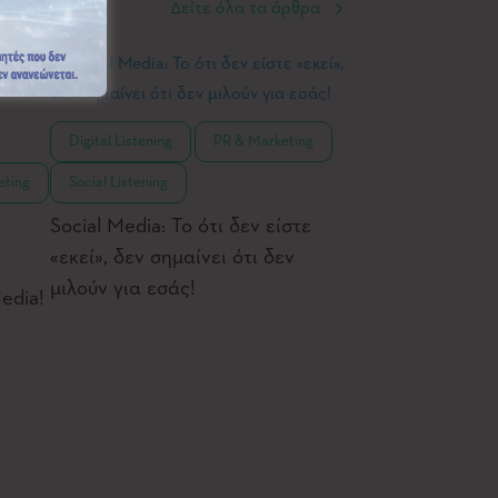
Δείτε όλα τα άρθρα
,
,
Digital Listening
PR & Marketing
eting
Social Listening
Social Media: Το ότι δεν είστε
«εκεί», δεν σημαίνει ότι δεν
μιλούν για εσάς!
edia!