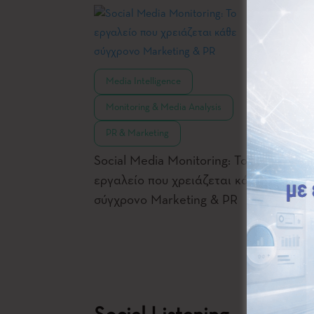
,
Media Intelligence
Moni
,
Monitoring & Media Analysis
PR &
PR & Marketing
Από τ
Επικο
Social Media Monitoring: Το
τα Ba
εργαλείο που χρειάζεται κάθε
σύγχρονο Marketing & PR