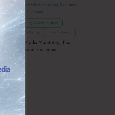
,
Monitoring & Media Analysis
,
PR & Marketing
Social Listening
Social Media Monitoring: Real-
time γνώση, real impact