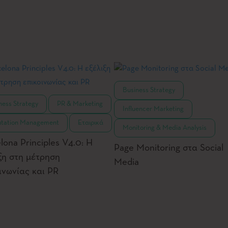
,
Business Strategy
,
,
ness Strategy
PR & Marketing
,
Influencer Marketing
,
tation Management
Εταιρικά
Monitoring & Media Analysis
lona Principles V4.0: Η
Page Monitoring στα Social
ξη στη μέτρηση
Media
ινωνίας και PR