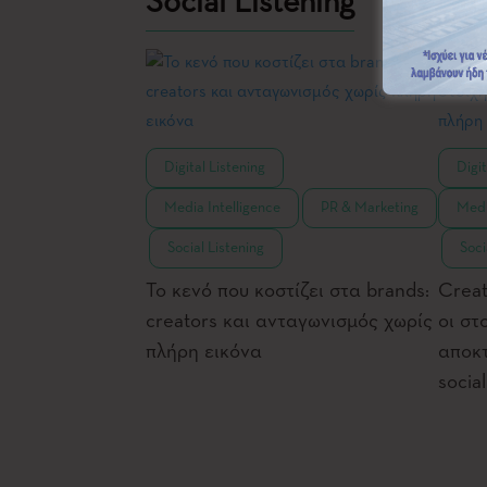
Social Listening
,
Digital Listening
Digit
,
Media Intelligence
PR & Marketing
Medi
,
,
Social Listening
Soci
Το κενό που κοστίζει στα brands:
Creat
creators και ανταγωνισμός χωρίς
οι στ
πλήρη εικόνα
αποκτ
socia