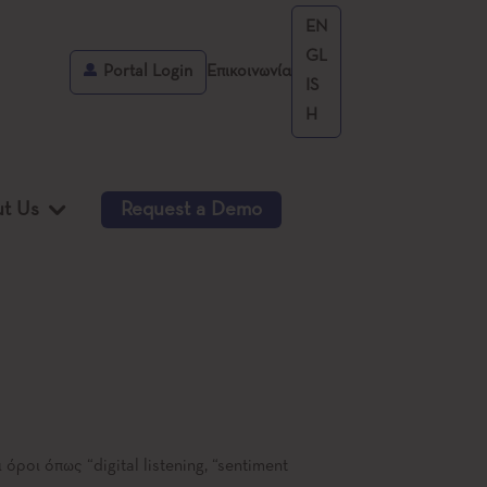
EN
GL
Portal Login
Επικοινωνία
IS
H
t Us
Request a Demo
ροι όπως “digital listening, “sentiment