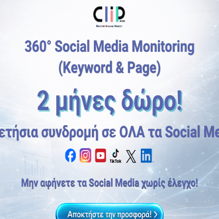
,
Business Strategy
,
Influencer Marketing
,
toring & Media Analysis
Monitoring & Media Analysis
,
 Marketing
Εταιρικά
Page Monitoring στα Social
α Data στη Στρατηγική: Η
Media
ινωνία του Μέλλοντος με
rcelona Principles