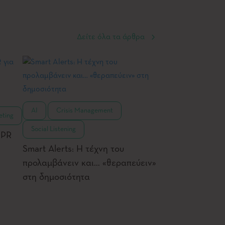
Δείτε όλα τα άρθρα
,
,
AI
Crisis Management
eting
Social Listening
 PR
Smart Alerts: Η τέχνη του
προλαμβάνειν και… «θεραπεύειν»
στη δημοσιότητα