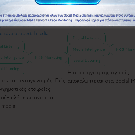
,
Digital Listening
,
al Listening
,
Media Intelligence
PR & Mark
,
a Intelligence
PR & Marketing
,
Social Listening
al Listening
Η στρατηγική της αγοράς
ors και ανταγωνισμός: Πώς
αποκαλύπτεται στα Social M
οιχηματικές εταιρείες
ούν πλήρη εικόνα στα
l media