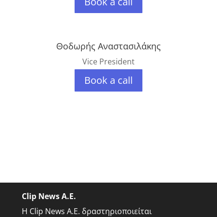
Book a call
Θοδωρής Αναστασιλάκης
Vice President
Book a call
Clip News A.E.
Η Clip News A.E. δραστηριοποιείται