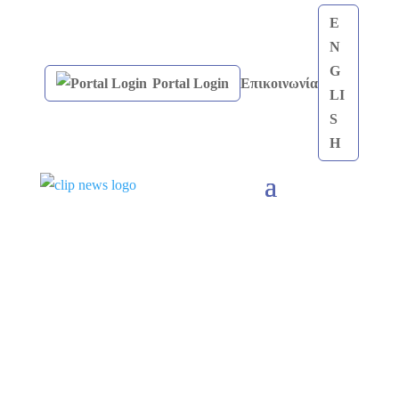
E
N
G
Portal Login
Επικοινωνία
LI
S
H