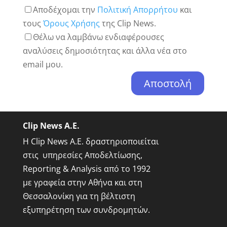
Αποδέχομαι την
Πολιτική Απορρήτου
και
τους
Όρους Χρήσης
της Clip News.
Θέλω να λαμβάνω ενδιαφέρουσες
αναλύσεις δημοσιότητας και άλλα νέα στο
email μου.
Clip News A.E.
Η Clip News A.E. δραστηριοποιείται
στις υπηρεσίες Αποδελτίωσης,
Reporting & Analysis από το 1992
με γραφεία στην Αθήνα και στη
Θεσσαλονίκη για τη βέλτιστη
εξυπηρέτηση των συνδρομητών.