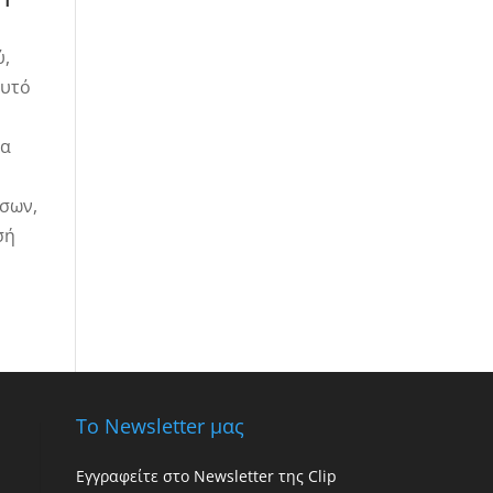
ύ,
αυτό
να
έσων,
σή
Το Newsletter μας
Εγγραφείτε στο Newsletter της Clip