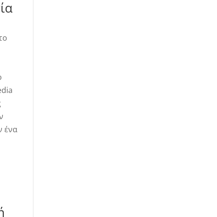
ία
το
ο
edia
ς
ν
ν ένα
ή