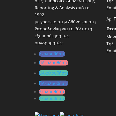
στις υπηρεσίες Αποδελτίωσης,
Τηλ.
Reporting & Analysis από το
Emai
1992
Αρ. 
με γραφεία στην Αθήνα και στη
Θεσσαλονίκη για τη βέλτιστη
Θεσ
εξυπηρέτηση των
Μονα
συνδρομητών.
Τηλ.
Emai
Ακολουθήστε
Ακολουθήστε
Ακολουθήστε
Ακολουθήστε
Ακολουθήστε
Ακολουθήστε