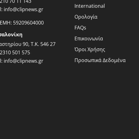
210 70 11 143
International
l:
info@clipnews.gr
Ορολογία
ΓΕΜΗ:
59209604000
FAQs
σαλονίκη
Επικοινωνία
στηρίου 90, Τ.Κ. 546 27
Όροι Χρήσης
2310 501 575
Προσωπικά Δεδομένα
l:
info@clipnews.gr