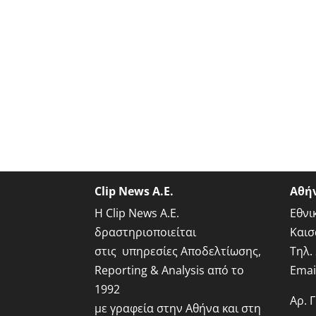
Clip News A.E.
Αθή
Η Clip News A.E.
Εθνι
δραστηριοποιείται
Καισ
στις υπηρεσίες Αποδελτίωσης,
Τηλ.
Reporting & Analysis από το
Emai
1992
Αρ. 
με γραφεία στην Αθήνα και στη