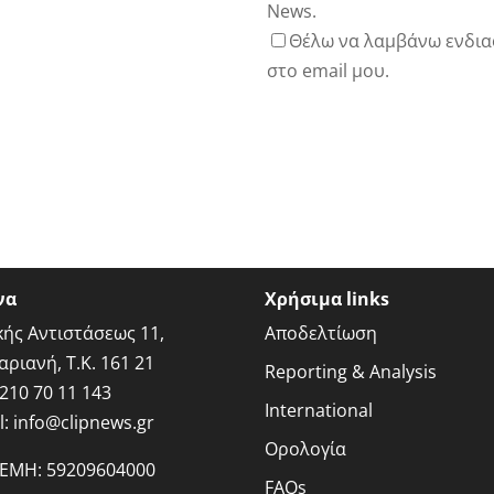
News.
Θέλω να λαμβάνω ενδια
στο email μου.
να
Χρήσιμα links
κής Αντιστάσεως 11,
Αποδελτίωση
αριανή, Τ.Κ. 161 21
Reporting & Analysis
210 70 11 143
International
l:
info@clipnews.gr
Ορολογία
ΓΕΜΗ:
59209604000
FAQs