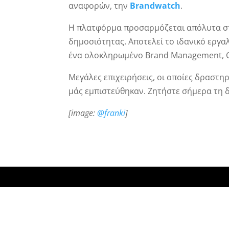
αναφορών, την
Brandwatch
.
Η πλατφόρμα προσαρμόζεται απόλυτα στ
δημοσιότητας. Αποτελεί το ιδανικό εργαλ
ένα ολοκληρωμένο Brand Management, Ca
Μεγάλες επιχειρήσεις, οι οποίες δραστη
μάς εμπιστεύθηκαν. Ζητήστε σήμερα τη 
[image:
@franki
]