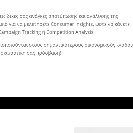
ις δικές σας ανάγκες αποτύπωσης και ανάλυσης της
είο για να μελετήσετε Consumer Insights, ώστε να κάνετε
mpaign Tracking ή Competition Analysis.
ριοποιούνται στους σημαντικότερους οικονομικούς κλάδου
δοκιμαστική σας πρόσβαση!