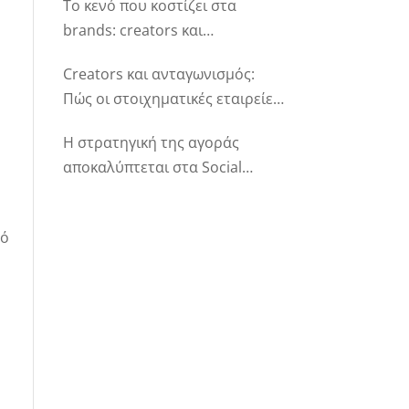
Το κενό που κοστίζει στα
brands: creators και
ανταγωνισμός χωρίς πλήρη
Creators και ανταγωνισμός:
εικόνα
Πώς οι στοιχηματικές εταιρείες
αποκτούν πλήρη εικόνα στα
Η στρατηγική της αγοράς
social media
αποκαλύπτεται στα Social
Media!
”
πό