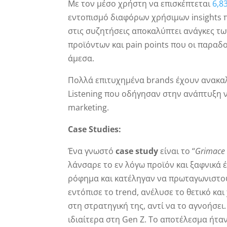
Με τον μέσο χρήστη να επισκέπτεται
6,8
εντοπισμό διαφόρων χρήσιμων insights 
στις συζητήσεις αποκαλύπτει ανάγκες τ
προϊόντων και pain points που οι παραδ
άμεσα.
Πολλά επιτυχημένα brands έχουν ανακαλ
Listening που οδήγησαν στην ανάπτυξη 
marketing.
Case
Studies
:
Ένα γνωστό
case
study
είναι το “
Grimace
λάνσαρε το εν λόγω προϊόν και ξαφνικά έ
ρόφημα και κατέληγαν να πρωταγωνιστούν
εντόπισε το trend, ανέλυσε το θετικό κα
στη στρατηγική της, αντί να το αγνοήσει
ιδιαίτερα στη Gen Z. Το αποτέλεσμα ήταν