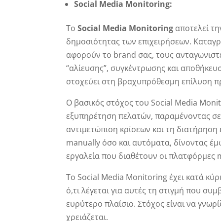
Social
Media
Monitoring:
Το
Social
Media
Monitoring
αποτελεί τη
δημοσιότητας των επιχειρήσεων. Καταγρ
αφορούν το brand σας, τους ανταγωνιστέ
“αλίευσης”, συγκέντρωσης και αποθήκευ
στοχεύει στη βραχυπρόθεσμη επίλυση 
Ο βασικός στόχος του Social Media Monit
εξυπηρέτηση πελατών, παραμένοντας σε 
αντιμετώπιση κρίσεων και τη διατήρηση ε
manually όσο και αυτόματα, δίνοντας έμφ
εργαλεία που διαθέτουν οι πλατφόρμες 
Το Social Media Monitoring έχει κατά κύ
ό,τι λέγεται για αυτές τη στιγμή που συμ
ευρύτερο πλαίσιο. Στόχος είναι να γνωρί
χρειάζεται.