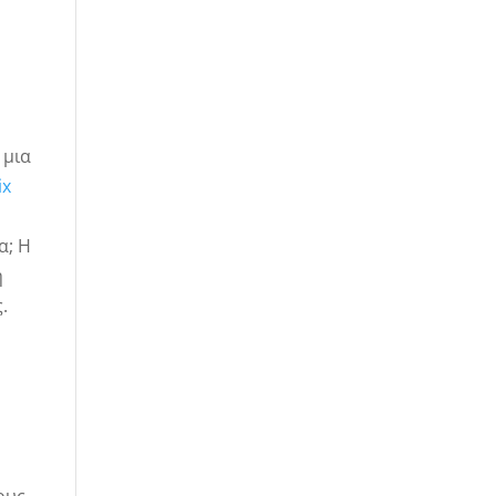
 μια
ix
α; Η
ή
.