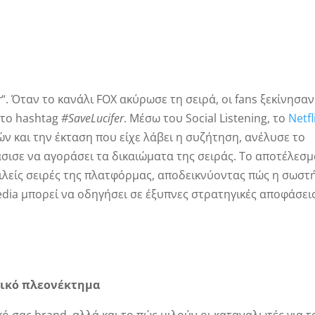
r
“. Όταν το κανάλι FOX ακύρωσε τη σειρά, οι fans ξεκίνησαν
 το hashtag
#
SaveLucifer
. Μέσω του Social Listening, το
Netfl
ν και την έκταση που είχε λάβει η συζήτηση, ανέλυσε το
σισε να αγοράσει τα δικαιώματα της σειράς. Το αποτέλεσμ
οφιλείς σειρές της πλατφόρμας, αποδεικνύοντας πώς η σωστ
dia μπορεί να οδηγήσει σε έξυπνες στρατηγικές αποφάσεις
γικό πλεονέκτημα