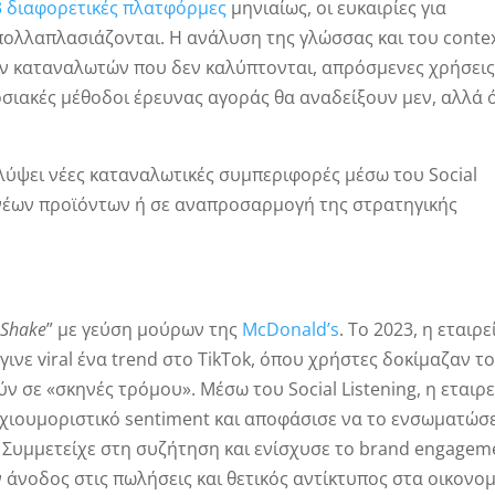
3 διαφορετικές πλατφόρμες
μηνιαίως, οι ευκαιρίες για
πολλαπλασιάζονται. Η ανάλυση της γλώσσας και του conte
ων καταναλωτών που δεν καλύπτονται, απρόσμενες χρήσει
οσιακές μέθοδοι έρευνας αγοράς θα αναδείξουν μεν, αλλά 
ύψει νέες καταναλωτικές συμπεριφορές μέσω του Social
νέων προϊόντων ή σε αναπροσαρμογή της στρατηγικής
 Shake
” με γεύση μούρων της
McDonald’s
. Το 2023, η εταιρε
γινε viral ένα trend στο TikTok, όπου χρήστες δοκίμαζαν τ
 σε «σκηνές τρόμου». Μέσω του Social Listening, η εταιρε
ι χιουμοριστικό sentiment και αποφάσισε να το ενσωματώσ
. Συμμετείχε στη συζήτηση και ενίσχυσε το brand engagem
 άνοδος στις πωλήσεις και θετικός αντίκτυπος στα οικονο