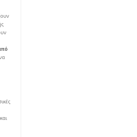
ζουν
ής
ουν
από
 να
σικές
και