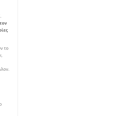
“.
 τον
ρίες
ν το
ν,
λλον.
ο