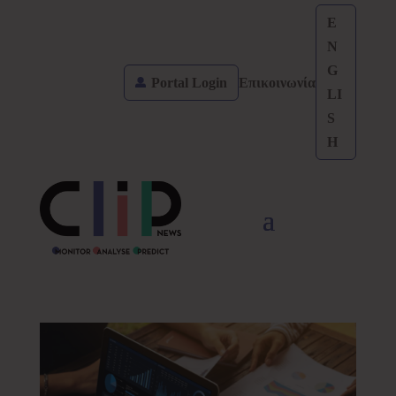
E
N
G
Portal Login
Επικοινωνία
LI
S
H