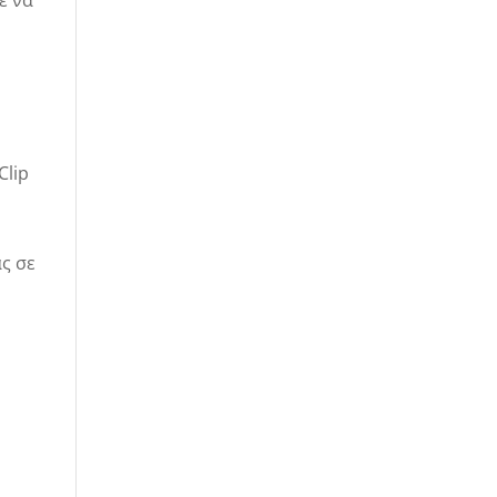
ε να
Clip
ς σε