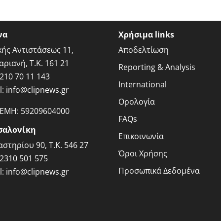
να
Χρήσιμα links
κής Αντιστάσεως 11,
Αποδελτίωση
αριανή, Τ.Κ. 161 21
Reporting & Analysis
210 70 11 143
International
l:
info@clipnews.gr
Ορολογία
ΓΕΜΗ:
59209604000
FAQs
σαλονίκη
Επικοινωνία
στηρίου 90, Τ.Κ. 546 27
Όροι Χρήσης
2310 501 575
Προσωπικά Δεδομένα
l:
info@clipnews.gr