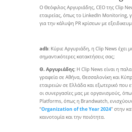
Ο Θεόφιλος Αργυριάδης, CEO της Clip New
εταιρείας, όπως το LinkedIn Monitoring, 
για την κάλυψη PR κρίσεων με εξειδικευ
adb
: Κύριε Αργυριάδη, η Clip News έχει 
σημαντικότερες κατακτήσεις σας;
Θ. Αργυριάδης
: Η Clip News είναι η παλ
γραφεία σε Αθήνα, Θεσσαλονίκη και Κύπ
εταιρειών σε Ελλάδα και εξωτερικό που
οι συνεργασίες μας με οργανισμούς, όπως
Platforms, όπως η Brandwatch, ενισχύου
“
Organization of the Year 2024
” στην κ
καινοτομία και την ποιότητα.