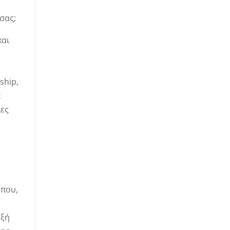
σας;
και
ship,
ε
ίες
ύπου,
αξή