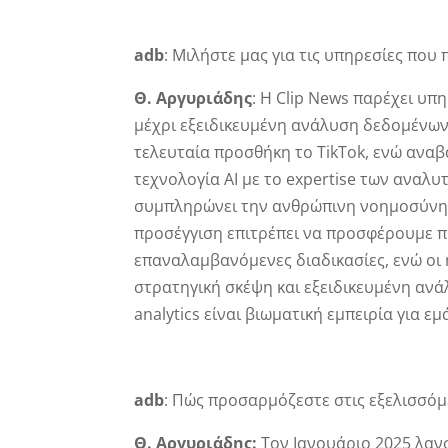
adb
: Μιλήστε μας για τις υπηρεσίες που 
Θ. Αργυριάδης
: Η Clip News παρέχει υπ
μέχρι εξειδικευμένη ανάλυση δεδομένων
τελευταία προσθήκη το TikTok, ενώ αναβ
τεχνολογία AI με το expertise των αναλυ
συμπληρώνει την ανθρώπινη νοημοσύνη με
προσέγγιση επιτρέπει να προσφέρουμε πρ
επαναλαμβανόμενες διαδικασίες, ενώ οι 
στρατηγική σκέψη και εξειδικευμένη ανά
analytics είναι βιωματική εμπειρία για ε
adb
: Πώς προσαρμόζεστε στις εξελισσόμ
Θ. Αργυριάδης:
Τον Ιανουάριο 2025 λανσ