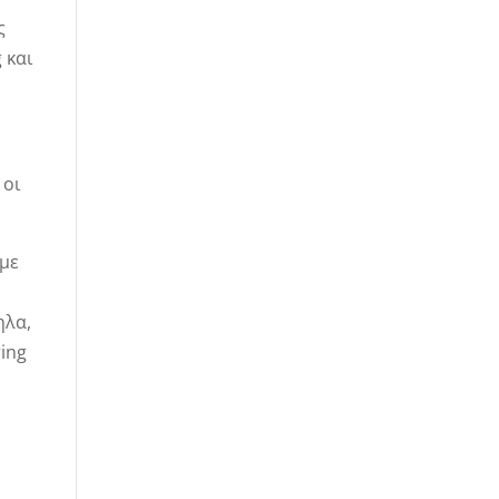
ς
 και
 οι
 με
ηλα,
ring