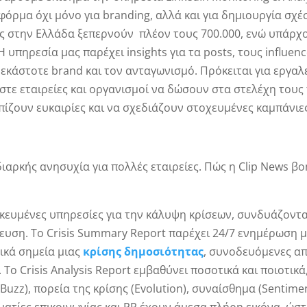
φόρμα όχι μόνο για branding, αλλά και για δημιουργία σχ
τες στην Ελλάδα ξεπερνούν πλέον τους 700.000, ενώ υπάρχ
 υπηρεσία μας παρέχει insights για τα posts, τους influen
ο εκάστοτε brand και τον ανταγωνισμό. Πρόκειται για εργαλ
στε εταιρείες και οργανισμοί να δώσουν στα στελέχη τους
ίζουν ευκαιρίες και να σχεδιάζουν στοχευμένες καμπάνιε
α διαρκής ανησυχία για πολλές εταιρείες. Πώς η Clip News β
δικευμένες υπηρεσίες για την κάλυψη κρίσεων, συνδυάζοντ
κευση. Το Crisis Summary Report παρέχει 24/7 ενημέρωση 
ικά σημεία μιας
κρίσης δημοσιότητας
, συνοδευόμενες α
Το Crisis Analysis Report εμβαθύνει ποσοτικά και ποιοτικά
uzz), πορεία της κρίσης (Evolution), συναίσθημα (Sentime