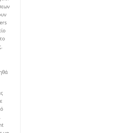
έσεων
ουν
cers
είο
 το
ς.
οηθά
ας
με
πό
,
nt