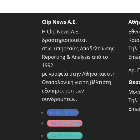
Clip News A.E.
Αθή
Η Clip News A.E.
Εθνι
δραστηριοποιείται
Καισ
στις υπηρεσίες Αποδελτίωσης,
Τηλ.
Reporting & Analysis από το
Emai
1992
Αρ. 
με γραφεία στην Αθήνα και στη
Θεσσαλονίκη για τη βέλτιστη
Θεσ
εξυπηρέτηση των
Μονα
συνδρομητών.
Τηλ.
Emai
Ακολουθήστε
Ακολουθήστε
Ακολουθήστε