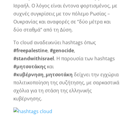
Ισραήλ. Ο λόγος είναι έντονα φορτισμένος, με
συχνές συγκρίσεις με τον πόλεμο Ρωσίας –
Ουκρανίας και αναφορές σε “δύο μέτρα και
δύο σταθμά” από τη Δύση.
Το cloud αναδεικνύει hashtags όπως
#freepalestine
,
#genocide
,
#standwithisrael
. Η παρουσία των hashtags
#μητσοτάκης
και
#κυβέρνηση_μητσοτάκη
δείχνει την εγχώρια
πολιτικοποίηση της συζήτησης, με σαρκαστικά
σχόλια για τη στάση της ελληνικής
κυβέρνησης.