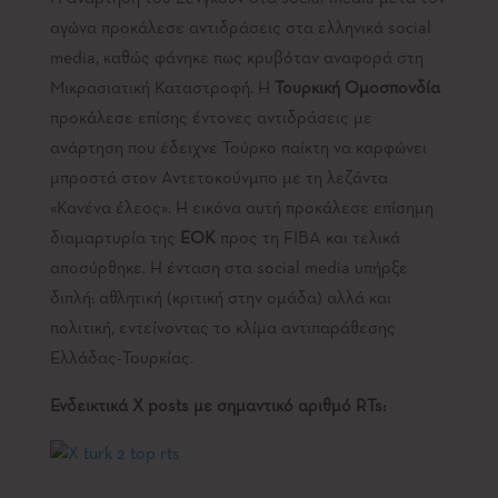
αγώνα προκάλεσε αντιδράσεις στα ελληνικά social
media, καθώς φάνηκε πως κρυβόταν αναφορά στη
Μικρασιατική Καταστροφή. Η
Τουρκική Ομοσπονδία
προκάλεσε επίσης έντονες αντιδράσεις με
ανάρτηση που έδειχνε Τούρκο παίκτη να καρφώνει
μπροστά στον Αντετοκούνμπο με τη λεζάντα
«Κανένα έλεος». Η εικόνα αυτή προκάλεσε επίσημη
διαμαρτυρία της
ΕΟΚ
προς τη FIBA και τελικά
αποσύρθηκε. Η ένταση στα social media υπήρξε
διπλή: αθλητική (κριτική στην ομάδα) αλλά και
πολιτική, εντείνοντας το κλίμα αντιπαράθεσης
Ελλάδας-Τουρκίας.
Ενδεικτικά X posts με σημαντικό αριθμό RTs: