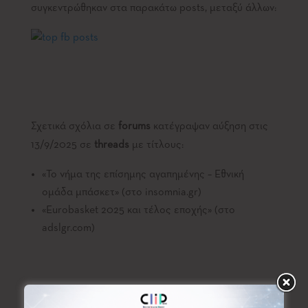
συγκεντρώθηκαν στα παρακάτω posts, μεταξύ άλλων:
Σχετικά σχόλια σε
forums
κατέγραψαν αύξηση στις
13/9/2025 σε
threads
με τίτλους:
«Το νήμα της επίσημης αγαπημένης – Εθνική
ομάδα μπάσκετ» (στο insomnia.gr)
«Eurobasket 2025 και τέλος εποχής» (στο
adslgr.com)