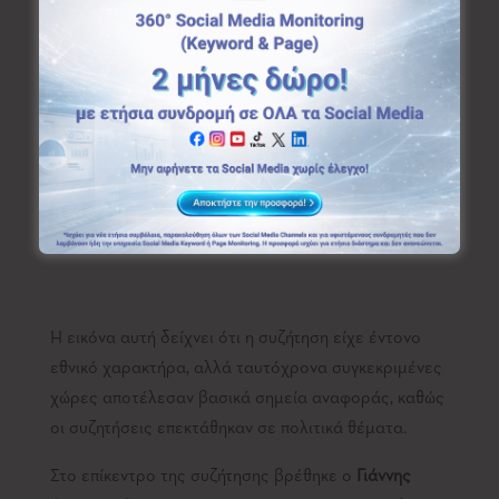
Χώρες & Πρωταγωνιστές
Η Ελλάδα κατέλαβε το
72,4%
της συνολικής
συζήτησης, ενώ οι χώρες που αναφέρθηκαν
περισσότερο από τους Έλληνες χρήστες στα social
media ήταν η
Τουρκία (9,54%)
και το
Ισραήλ
(4,94%)
:
Η εικόνα αυτή δείχνει ότι η συζήτηση είχε έντονο
εθνικό χαρακτήρα, αλλά ταυτόχρονα συγκεκριμένες
χώρες αποτέλεσαν βασικά σημεία αναφοράς, καθώς
οι συζητήσεις επεκτάθηκαν σε πολιτικά θέματα.
Στο επίκεντρο της συζήτησης βρέθηκε ο
Γιάννης