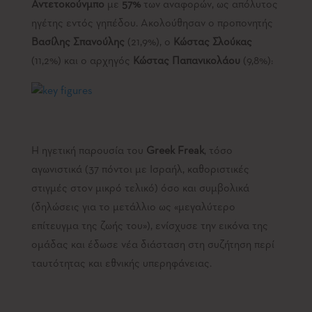
Αντετοκούνμπο
με
57%
των αναφορών, ως απόλυτος
ηγέτης εντός γηπέδου. Ακολούθησαν ο προπονητής
Βασίλης Σπανούλης
(21,9%), ο
Κώστας Σλούκας
(11,2%) και ο αρχηγός
Κώστας Παπανικολάου
(9,8%):
Η ηγετική παρουσία του
Greek Freak
, τόσο
αγωνιστικά (37 πόντοι με Ισραήλ, καθοριστικές
στιγμές στον μικρό τελικό) όσο και συμβολικά
(δηλώσεις για το μετάλλιο ως «μεγαλύτερο
επίτευγμα της ζωής του»), ενίσχυσε την εικόνα της
ομάδας και έδωσε νέα διάσταση στη συζήτηση περί
ταυτότητας και εθνικής υπερηφάνειας.