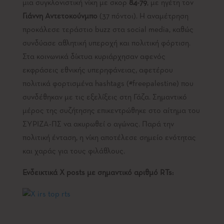
μια συγκλονιστική νίκη με σκορ
84-79
, με ηγέτη τον
Γιάννη Αντετοκούνμπο
(37 πόντοι). Η αναμέτρηση
προκάλεσε τεράστιο buzz στα social media, καθώς
συνδύασε αθλητική υπεροχή και πολιτική φόρτιση.
Στα κοινωνικά δίκτυα κυριάρχησαν αφενός
εκφράσεις εθνικής υπερηφάνειας, αφετέρου
πολιτικά φορτισμένα hashtags (#freepalestine) που
συνδέθηκαν με τις εξελίξεις στη Γάζα. Σημαντικό
μέρος της συζήτησης επικεντρώθηκε στο αίτημα του
ΣΥΡΙΖΑ-ΠΣ να ακυρωθεί ο αγώνας. Παρά την
πολιτική ένταση, η νίκη αποτέλεσε σημείο ενότητας
και χαράς για τους φιλάθλους.
Ενδεικτικά X posts με σημαντικό αριθμό RTs: