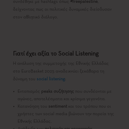
συνδέθηκε με hashtags όπως
#
freepalestine
,
δείχνοντας πως οι πολιτικές δυναμικές διείσδυσαν
στον αθλητικό διάλογο.
Γιατί έχει αξία το
Social
Listening
Η ανάλυση της συμμετοχής της Εθνικής Ελλάδας
στο EuroBasket 2025 αναδεικνύει ξεκάθαρα τη
δύναμη του
social
listening
:
Εντοπισμός
peaks
συζήτησης
που συνδέονται με
αγώνες, αποτελέσματα και κρίσιμα γεγονότα.
Κατανόηση του
sentiment
και του τρόπου που οι
χρήστες των social media βιώνουν την πορεία της
Εθνικής Ελλάδας.