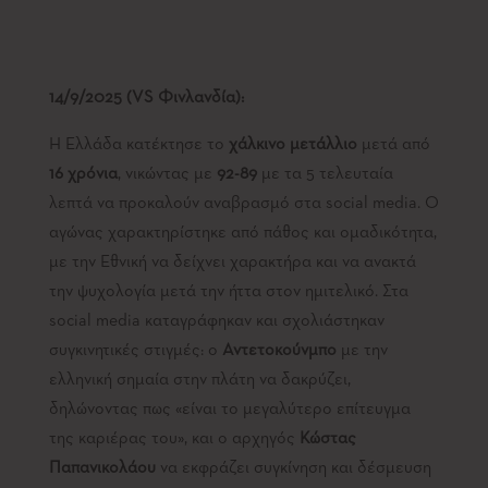
14/9/2025 (
VS
Φινλανδία):
Η Ελλάδα κατέκτησε το
χάλκινο μετάλλιο
μετά από
16 χρόνια
, νικώντας με
92-89
με τα 5 τελευταία
λεπτά να προκαλούν αναβρασμό στα social media. Ο
αγώνας χαρακτηρίστηκε από πάθος και ομαδικότητα,
με την Εθνική να δείχνει χαρακτήρα και να ανακτά
την ψυχολογία μετά την ήττα στον ημιτελικό. Στα
social media καταγράφηκαν και σχολιάστηκαν
συγκινητικές στιγμές: ο
Αντετοκούνμπο
με την
ελληνική σημαία στην πλάτη να δακρύζει,
δηλώνοντας πως «είναι το μεγαλύτερο επίτευγμα
της καριέρας του», και ο αρχηγός
Κώστας
Παπανικολάου
να εκφράζει συγκίνηση και δέσμευση