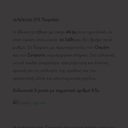
12/9/2025 (
VS
Τουρκία):
Η Εθνική ηττήθηκε με σκορ
68-94
στον ημιτελικό, σε
έναν αγώνα όπου έκανε
22 λάθη
και δεν βρήκε ποτέ
ρυθμό. Οι Τούρκοι, με πρωταγωνιστές τον
Οσμάνι
και τον
Σενγκούν
, κυριάρχησαν πλήρως. Στα ελληνικά
social media επικράτησε απογοήτευση και έντονη
κριτική για τις επιλογές της ομάδας και του
προπονητή, αλλά και υποστηρικτικά σχόλια.
Ενδεικτικά X posts με σημαντικό αριθμό RTs:
Η ανάρτηση του Σενγκούν στα social media μετά τον