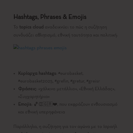
Hashtags
,
Phrases
&
Emojis
Το
topics
cloud
αναδεικνύει το πώς η συζήτηση
συνδυάζει αθλητισμό, εθνική ταυτότητα και πολιτική:
Κυρίαρχα hashtags
: #eurobasket,
#eurobasket2025, #grefin, #gretur, #greisr
Φράσεις
: «χάλκινο μετάλλιο», «Εθνική Ελλάδας»,
«Συγχαρητήρια»
Emojis
: 🏀👏🇬🇷❤️, που εκφράζουν ενθουσιασμό
και εθνική υπερηφάνεια
Παράλληλα, η συζήτηση για τον αγώνα με το Ισραήλ