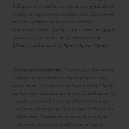
δεδομένα από κανάλια social media στην Ελλάδα. Η
αναζήτηση περιορίστηκε στα keywords «Eurobasket»
και «Εθνική Μπάσκετ» σε όλες τις πιθανές
παραλλαγές (αγγλικά, ελληνικά, greeklish, με ή χωρίς
τόνους, κτλ) και στα hashtags των αγώνων της
Εθνικής Ομάδας μας (π.χ. #grefin, #gretur, #greisr).
Περιορισμοί Αναζήτησης
:
Η πλατφόρμα Brandwatch
συλλέγει δεδομένα από websites, blogs, forums,
social media (X, Facebook, Instagram, Reddit, Tumblr,
κ.α.) με τους περιορισμούς που ορίζει κάθε μέσο. Για
παράδειγμα, οι συζητήσεις σε κλειστά forums και
Facebook private groups ή τα Instagram Stories δεν
συλλέγονται. Η παραπάνω ανάλυση αποτελεί μια
ενδεικτική προσέγγιση, λαμβάνοντας υπόψη ότι