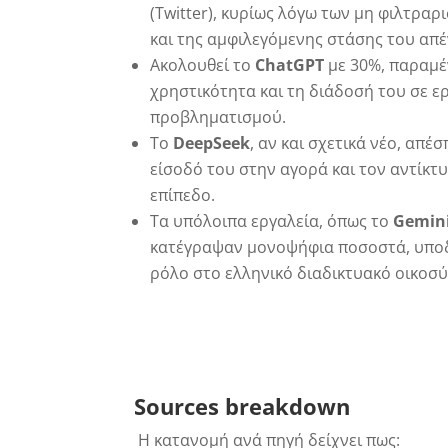
(Twitter), κυρίως λόγω των μη φιλτρα
και της αμφιλεγόμενης στάσης του απέν
Ακολουθεί το
ChatGPT
με 30%, παραμέν
χρηστικότητα και τη διάδοσή του σε ε
προβληματισμού.
Το
DeepSeek
, αν και σχετικά νέο, απέ
είσοδό του στην αγορά και τον αντίκτυ
επίπεδο.
Τα υπόλοιπα εργαλεία, όπως το
Gemini
κατέγραψαν μονοψήφια ποσοστά, υπο
ρόλο στο ελληνικό διαδικτυακό οικοσ
Sources
breakdown
Η κατανομή ανά πηγή δείχνει πως: