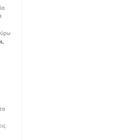
ία
Η
 γύρω
s,
τα
εις