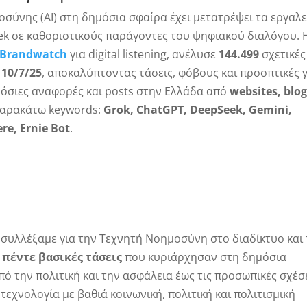
σύνης (AI) στη δημόσια σφαίρα έχει μετατρέψει τα εργαλε
ek σε καθοριστικούς παράγοντες του ψηφιακού διαλόγου. 
Brandwatch
για digital listening, ανέλυσε
144.499
σχετικές
 10/7/25
, αποκαλύπτοντας τάσεις, φόβους και προοπτικές
μόσιες αναφορές και posts στην Ελλάδα από
websites, blog
παρακάτω keywords:
Grok, ChatGPT, DeepSeek, Gemini,
ere, Ernie Bot
.
συλλέξαμε για την Τεχνητή Νοημοσύνη στο διαδίκτυο και 
ι
πέντε βασικές τάσεις
που κυριάρχησαν στη δημόσια
ό την πολιτική και την ασφάλεια έως τις προσωπικές σχέσ
 τεχνολογία με βαθιά κοινωνική, πολιτική και πολιτισμική