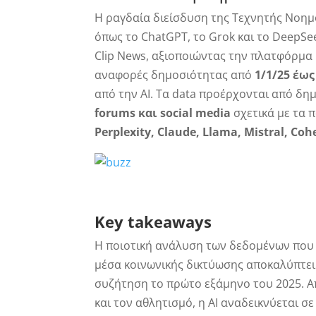
Η ραγδαία διείσδυση της Τεχνητής Νοημο
όπως το ChatGPT, το Grok και το DeepSe
Clip News, αξιοποιώντας την πλατφόρμα
αναφορές δημοσιότητας από
1/1/25 έως
από την AI. Τα data προέρχονται από δη
forums και social media
σχετικά με τα 
Perplexity, Claude, Llama, Mistral, Coh
Key
takeaways
Η ποιοτική ανάλυση των δεδομένων που 
μέσα κοινωνικής δικτύωσης αποκαλύπτε
συζήτηση το πρώτο εξάμηνο του 2025. Απ
και τον αθλητισμό, η AI αναδεικνύεται σε