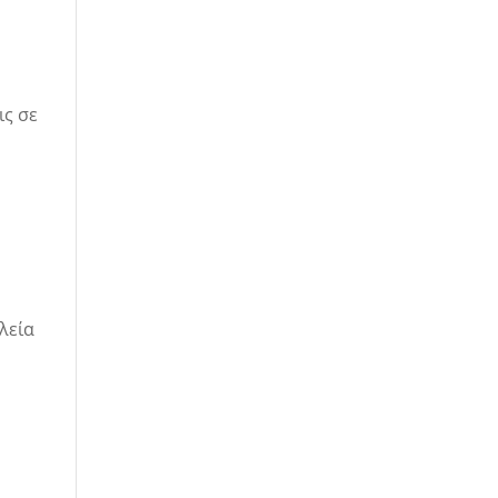
ις σε
λεία
υ