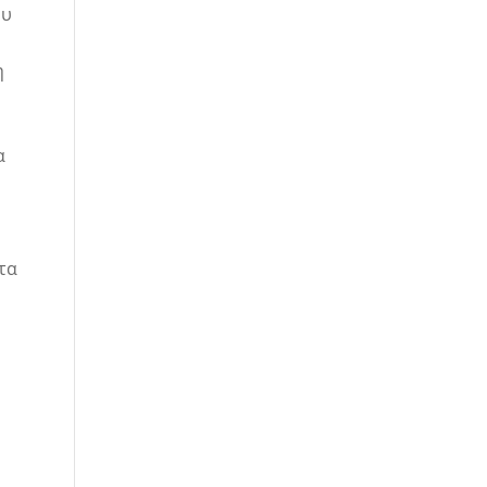
ου
η
α
τα