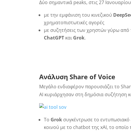
Δύο σημαντικά peaks, στις 27 Ιανουαρίου
με την εμφάνιση του κινεζικού
DeepSe
χρηματοπιστωτικές αγορές
με συζητήσεις των χρηστών γύρω από π
ChatGPT
και
Grok
.
Ανάλυση
Share
of
Voice
Μεγάλο ενδιαφέρον παρουσιάζει το Share
AI κυριάρχησαν στη δημόσια συζήτηση κ
Το
Grok
συγκέντρωσε το εντυπωσιακό 4
κοινού με το chatbot της xAI, το οποί