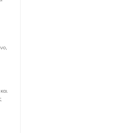
νο,
 και
ς