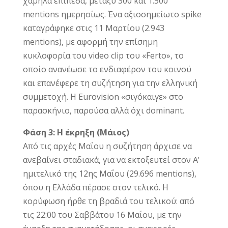
χαμηλά επίπεδα, μεταξύ 300 και 1.500
mentions ημερησίως. Ένα αξιοσημείωτο spike
καταγράφηκε στις 11 Μαρτίου (2.943
mentions), με αφορμή την επίσημη
κυκλοφορία του video clip του «Ferto», το
οποίο ανανέωσε το ενδιαφέρον του κοινού
και επανέφερε τη συζήτηση για την ελληνική
συμμετοχή. Η Eurovision «σιγόκαιγε» στο
παρασκήνιο, παρούσα αλλά όχι dominant.
Φάση 3: Η έκρηξη (Μάιος)
Από τις αρχές Μαΐου η συζήτηση άρχισε να
ανεβαίνει σταδιακά, για να εκτοξευτεί στον Α’
ημιτελικό της 12ης Μαΐου (29.696 mentions),
όπου η Ελλάδα πέρασε στον τελικό. Η
κορύφωση ήρθε τη βραδιά του τελικού: από
τις 22:00 του Σαββάτου 16 Μαΐου, με την