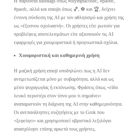
Η παρουσία hashtags όπως #olympiacosbc, #paobc,
#paofc, αλλά και emojis όπως 🏀, ⚽ και 🏆, δείχνει
έντονη σύνδεση της AI με τον αθλητισμό και χρήση της
ως «έξυπνου σχολιαστή». Οι χρήστες είτε ρωτούν για
προβλέψεις αποτελεσμάτων είτε αξιοποιούν τις AI
εφαρμογές για χιουμοριστικά ή προγνωστικά σχόλια.
Χιουμοριστική και καθημερινή χρήση
Η μαζική χρήση emoji υποδηλώνει πως η AI δεν
αντιμετωπίζεται μόνο με σοβαρότητα, αλλά και ως
μέσο ψυχαγωγίας ή εκτόνωσης. Φράσεις όπως «είδα
λευκό περιστέρι στον ύπνο μου τι σημαίνει»
αναπαριστούν τη διάχυση της AI στην καθημερινότητα.
Οι ανεπανάληπτες συζητήσεις με το Grok που
«ξεφεύγει» και χρησιμοποιεί υβριστικό λεξιλόγιο
απασχόλησε επίσης αρκετά τους χρήστες.