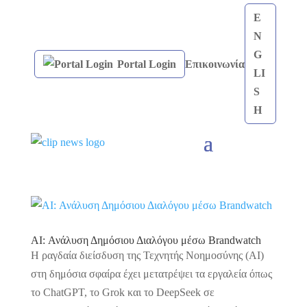
E
N
G
Portal Login
Επικοινωνία
LI
S
H
AI: Ανάλυση Δημόσιου Διαλόγου μέσω Brandwatch
Η ραγδαία διείσδυση της Τεχνητής Νοημοσύνης (AI)
στη δημόσια σφαίρα έχει μετατρέψει τα εργαλεία όπως
το ChatGPT, το Grok και το DeepSeek σε