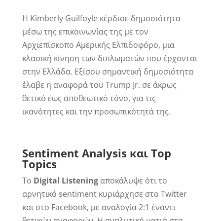
Η Kimberly Guilfoyle κέρδισε δημοσιότητα
μέσω της επικοινωνίας της με τον
Αρχιεπίσκοπο Αμερικής Ελπιδοφόρο, μια
κλασική κίνηση των διπλωματών που έρχονται
στην Ελλάδα. Εξίσου σημαντική δημοσιότητα
έλαβε η αναφορά του Trump Jr. σε άκρως
θετικό έως αποθεωτικό τόνο, για τις
ικανότητες και την προσωπικότητά της.
Sentiment
Analysis
και
Top
Topics
Το
Digital
Listening
αποκάλυψε ότι το
αρνητικό sentiment κυριάρχησε στο Twitter
και στο Facebook, με αναλογία 2:1 έναντι
θετικών αναφορών. Η αναλυτική ματιά στα