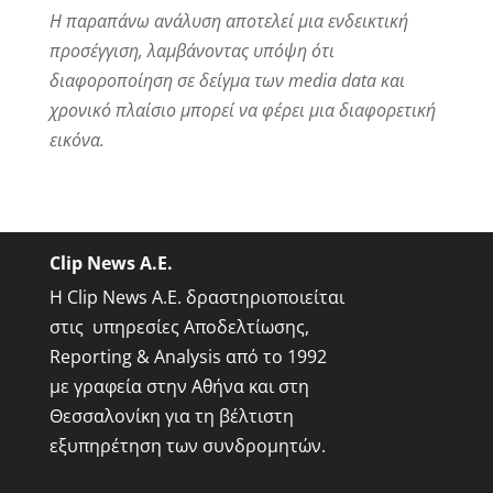
Η παραπάνω ανάλυση αποτελεί μια ενδεικτική
προσέγγιση, λαμβάνοντας υπόψη ότι
διαφοροποίηση σε δείγμα των
media data και
χρονικό πλαίσιο μπορεί να φέρει μια διαφορετική
εικόνα.
Clip News A.E.
Η Clip News A.E. δραστηριοποιείται
στις υπηρεσίες Αποδελτίωσης,
Reporting & Analysis από το 1992
με γραφεία στην Αθήνα και στη
Θεσσαλονίκη για τη βέλτιστη
εξυπηρέτηση των συνδρομητών.