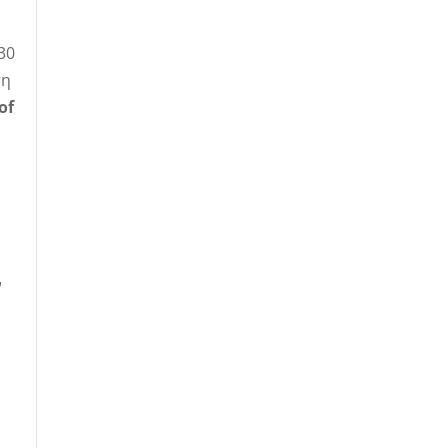
30
ση
of
ν