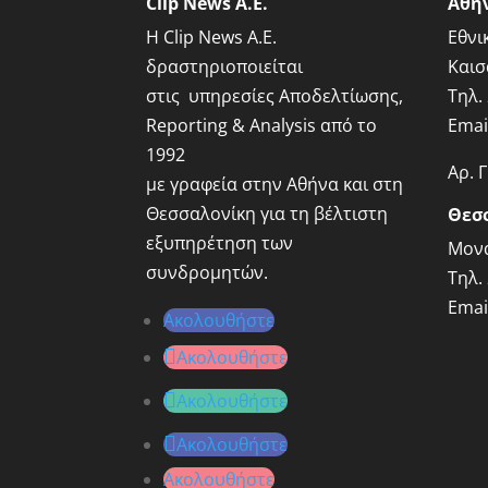
Clip News A.E.
Αθή
Η Clip News A.E.
Εθνι
δραστηριοποιείται
Καισ
στις υπηρεσίες Αποδελτίωσης,
Τηλ.
Reporting & Analysis από το
Emai
1992
Αρ. 
με γραφεία στην Αθήνα και στη
Θεσσαλονίκη για τη βέλτιστη
Θεσ
εξυπηρέτηση των
Μονα
συνδρομητών.
Τηλ.
Emai
Ακολουθήστε
Ακολουθήστε
Ακολουθήστε
Ακολουθήστε
Ακολουθήστε