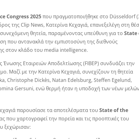
nce Congress 2025
που πραγματοποιήθηκε στο Düsseldorf (
δρος της Clip News, Κατερίνα Κεχαγιά, επανεξελέγη στη θέ
η συνεχόμενη θητεία, παραμένοντας υπεύθυνη για το
State 
ριση που αντανακλά την εμπιστοσύνη της διεθνούς
ς στον κλάδο του media intelligence.
ύς Ένωσης Εταιρειών Αποδελτίωσης (FIBEP) συνδυάζει την
μο. Μαζί με την Κατερίνα Κεχαγιά, συνεχίζουν τη θητεία
, Christophe Dickès, Natan Edelsburg, Steffen Egelund,
αι Romina Gersuni, ενώ θερμή ήταν η υποδοχή των νέων μελώ
 Κεχαγιά παρουσίασε τα αποτελέσματα του
State of the
νας που χαρτογραφεί την πορεία και τις προοπτικές του
ου ξεχώρισαν: