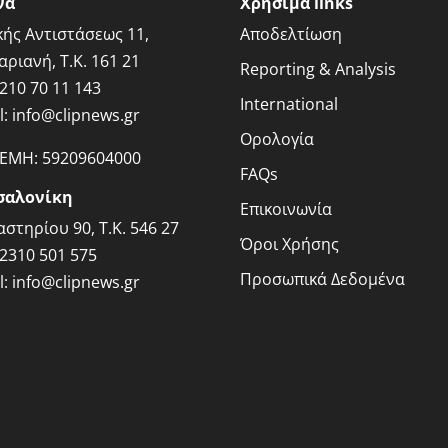
να
Χρήσιμα links
κής Αντιστάσεως 11,
Αποδελτίωση
αριανή, Τ.Κ. 161 21
Reporting & Analysis
210 70 11 143
International
l:
info@clipnews.gr
Ορολογία
ΓΕΜΗ:
59209604000
FAQs
σαλονίκη
Επικοινωνία
στηρίου 90, Τ.Κ. 546 27
Όροι Χρήσης
2310 501 575
Προσωπικά Δεδομένα
l:
info@clipnews.gr