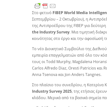
Στο φετινό
FIBEP World Media Intellige
Σεπτεμβρίου – 2 Οκτωβρίου), η Αντιπρόε
της Αντιπροέδρου της FIBEP για δεύτερ
the Industry Survey
. Μια τιμητική διάκ
κοινότητας στο έργο και την αφοσίωσή τη
Το νέο Διοικητικό Συμβούλιο της Διεθνο
εμπειρία επαγγελματιών από όλο τον κόσ
τους οι Todd Murphy, Magdalena Horanska
Carlos Alfredo Diaz, Oresti Patricios κ
Anna Tsenova και Jon Anders Tangnes.
Στο πλαίσιο του συνεδρίου, η Κατερίνα
Industry Survey 2025
, της ετήσιας έρευ
κλάδου. Μερικά από τα βασικά σημεία π