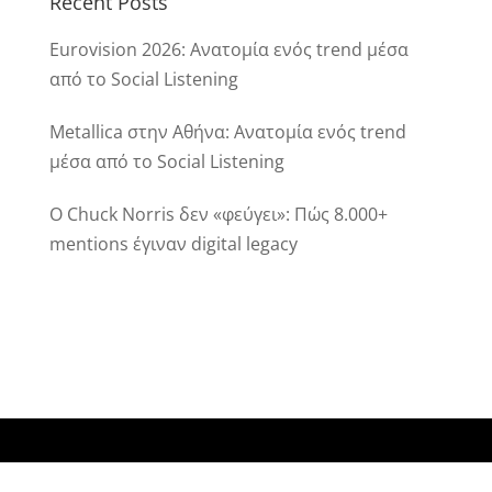
Recent Posts
Eurovision 2026: Ανατομία ενός trend μέσα
από το Social Listening
Metallica στην Αθήνα: Ανατομία ενός trend
μέσα από το Social Listening
Ο Chuck Norris δεν «φεύγει»: Πώς 8.000+
mentions έγιναν digital legacy