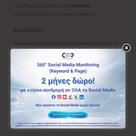
social media. Ζητήστε ένα
Free Demo
συμπληρώνοντας την παρακάτω φόρμα.
Recent Posts
Eurovision 2026: Ανατομία ενός trend μέσα από το
Social Listening
Metallica στην Αθήνα: Ανατομία ενός trend μέσα από
το Social Listening
Ο Chuck Norris δεν «φεύγει»: Πώς 8.000+ mentions
έγιναν digital legacy