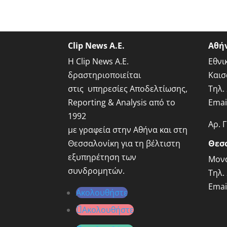
Clip News A.E.
Αθή
Η Clip News A.E.
Εθνι
δραστηριοποιείται
Καισ
στις υπηρεσίες Αποδελτίωσης,
Τηλ.
Reporting & Analysis από το
Emai
1992
Αρ. 
με γραφεία στην Αθήνα και στη
Θεσσαλονίκη για τη βέλτιστη
Θεσ
εξυπηρέτηση των
Μονα
συνδρομητών.
Τηλ.
Emai
Ακολουθήστε
Ακολουθήστε