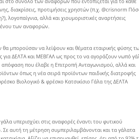
αι στο σύνολο των αναφορών που εντοπίζεται για το κάθε
ύνης, διακρίσεις, προτιμήσεις χρηστών (π.χ. @crisnorm Πό
), λογοπαίγνια, αλλά και χιουμοριστικές αναρτήσεις
μένου των αναφορών.
εν θα μπορούσαν να λείψουν και θέματα εταιρικής φύσης τ
ς για ΔΕΛΤΑ και ΜΕΒΓΑΛ ως προς το να αγοράζουν νωπό γά
ε απόφαση που έλαβε η Επιτροπή Ανταγωνισμού, αλλά και
οϊόντων όπως η νέα σειρά προϊόντων παιδικής διατροφής
ρέσκο Βιολογικό & φρέσκο Κατσικίσιο Γάλα της ΔΕΛΤΑ
γάλα υπερισχύει στις αναφορές έναντι του φυτικού
. Σε αυτή τη μέτρηση συμπεριλαμβάνονται και τα γάλατα
κατσικίσια. Αξίζει να επισημανθεί, επίσης, ότι από το 92% 