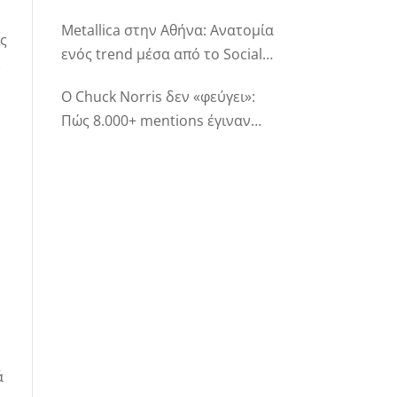
Listening
Metallica στην Αθήνα: Ανατομία
ις
ενός trend μέσα από το Social
ε
Listening
Ο Chuck Norris δεν «φεύγει»:
Πώς 8.000+ mentions έγιναν
digital legacy
ά