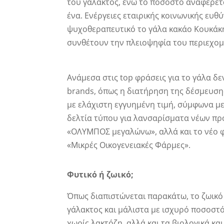
του γάλακτος, ενώ το ποσοστό αναφέρετ
ένα. Ενέργειες εταιρικής κοινωνικής ευθ
ψυχοθεραπευτικό το γάλα κακάο Κουκάκη?
συνθέτουν την πλειοψηφία του περιεχο
Ανάμεσα στις top φράσεις για το γάλα δ
brands, όπως η διατήρηση της δέσμευση
με ελάχιστη εγγυημένη τιμή, σύμφωνα μ
δελτία τύπου για λανσαρίσματα νέων πρ
«ΟΛΥΜΠΟΣ μεγαλώνω», αλλά και το νέο φ
«Μικρές Οικογενειακές Φάρμες».
Φυτικό ή ζωικό;
Όπως διαπιστώνεται παρακάτω, το ζωικό 
γάλακτος και μάλιστα με ισχυρό ποσοστό
χωρίς λακτόζη, αλλά και τα βιολογικά και 