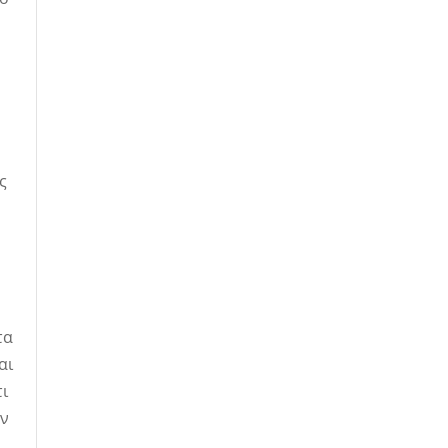
ς
τα
αι
τι
υν