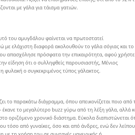
ζονται με γάλα για τάισμα γατιών.
αυτό του αμυγδάλου φαίνεται να πρωτοστατεί
ώ με ελάχιστη διαφορά ακολουθούν το γάλα σόγιας και το
λου απασχόλησε πρόσφατα την επικαιρότητα, αφού χρήστε
την είδηση ότι ο συλληφθείς παρουσιαστής, Μένιος
τη φυλακή ο συγκεκριμένος τύπος γάλακτος.
ζει το παρακάτω διάγραμμα, όπου απεικονίζεται ποιο από 
- έκανε το μεγαλύτερο buzz γύρω από τη λέξη γάλα, αλλά κ
στο οριζόμενο χρονικό διάστημα. Εύκολα διαπιστώνεται ό
ου τόσο από γυναίκες, όσο και από άνδρες, ενώ δεν λείπο
ση με τη χρήση του σε συνταγές μαγειρικής ή