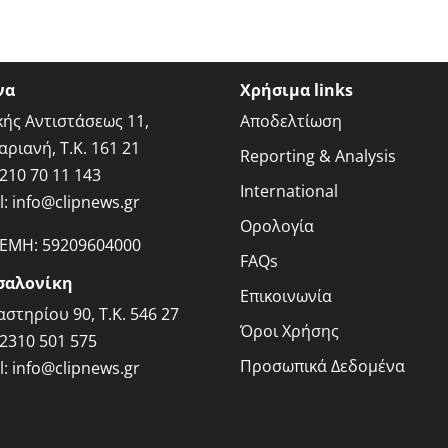
να
Χρήσιμα links
κής Αντιστάσεως 11,
Αποδελτίωση
αριανή, Τ.Κ. 161 21
Reporting & Analysis
210 70 11 143
International
l:
info@clipnews.gr
Ορολογία
ΓΕΜΗ:
59209604000
FAQs
σαλονίκη
Επικοινωνία
στηρίου 90, Τ.Κ. 546 27
Όροι Χρήσης
2310 501 575
Προσωπικά Δεδομένα
l:
info@clipnews.gr