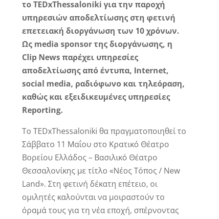
το
TEDxThessaloniki
για την παροχή
υπηρεσιών αποδελτίωσης στη φετινή
επετειακή διοργάνωση των 10 χρόνων.
Ως
media
sponsor
της διοργάνωσης, η
Clip
News
παρέχει υπηρεσίες
αποδελτίωσης από έντυπα, I
nternet
,
social
media
, ραδιόφωνο και τηλεόραση,
καθώς και εξειδικευμένες υπηρεσίες
Reporting
.
Το TEDxThessaloniki θα πραγματοποιηθεί το
Σάββατο 11 Μαΐου στο Κρατικό Θέατρο
Βορείου Ελλάδος – Βασιλικό Θέατρο
Θεσσαλονίκης με τίτλο «Νέος Τόπος / New
Land». Στη φετινή δέκατη επέτειο, οι
ομιλητές καλούνται να μοιραστούν το
όραμά τους για τη νέα εποχή, σπέρνοντας