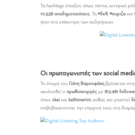
Τα hashtags έπαιξαν, όπως πάντα, κεντρικό ρό
10.538 αναδημοσιεύσεις
. Τα
#δεθ
,
#συριζα
και
ήταν στο επίκεντρο των συζητήσεων.
Οι πρωταγωνιστές των social medi
Το όνομα του
Γιάνη Βαρουφάκη
βρίσκεται στη
ακολουθεί ο
πρωθυπουργός
με
813.981
followe
όπως
skai
και
kathimerini
, καθώς και γνωστοί
δ
επιβεβαιώνοντας την επιρροή τους στη διαμό