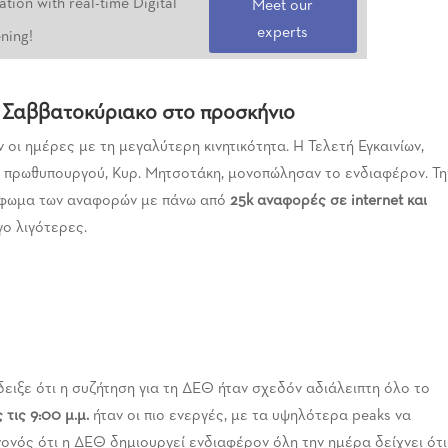
tion with real-time Digital
Meet our
experts
ening!
: Σαββατοκύριακο στο προσκήνιο
οι ημέρες με τη μεγαλύτερη κινητικότητα. Η Τελετή Εγκαινίων,
ου πρωθυπουργού, Κυρ. Μητσοτάκη, μονοπώλησαν το ενδιαφέρον. Τη
ρύφωμα των αναφορών με πάνω από
25
k αναφορές σε internet και
γο λιγότερες.
 έδειξε ότι η συζήτηση για τη ΔΕΘ ήταν σχεδόν αδιάλειπτη όλο το
 τις 9:00 μ.μ.
ήταν οι πιο ενεργές, με τα υψηλότερα peaks να
εγονός ότι η ΔΕΘ δημιουργεί ενδιαφέρον όλη την ημέρα δείχνει ότι