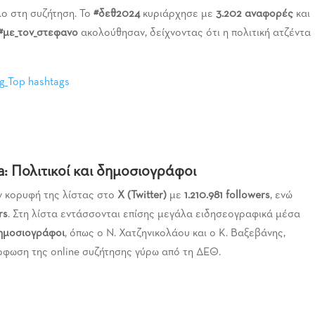
λο στη συζήτηση. Το
#δεθ2024
κυριάρχησε με
3.202 αναφορές
και
#με_τον_στεφανο
ακολούθησαν, δείχνοντας ότι η πολιτική ατζέντα
a: Πολιτικοί και δημοσιογράφοι
ν κορυφή της λίστας στο
X (Twitter)
με
1.210.981
followers
, ενώ
rs
. Στη λίστα εντάσσονται επίσης μεγάλα ειδησεογραφικά μέσα
ημοσιογράφοι
, όπως ο Ν. Χατζηνικολάου και ο Κ. Βαξεβάνης,
ρφωση της online συζήτησης γύρω από τη ΔΕΘ.