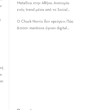
Metallica στην Αθήνα: Ανατομία
ου
ενός trend μέσα από το Social
Listening
η
Ο Chuck Norris δεν «φεύγει»: Πώς
8.000+ mentions έγιναν digital
legacy
τή
αι
αι