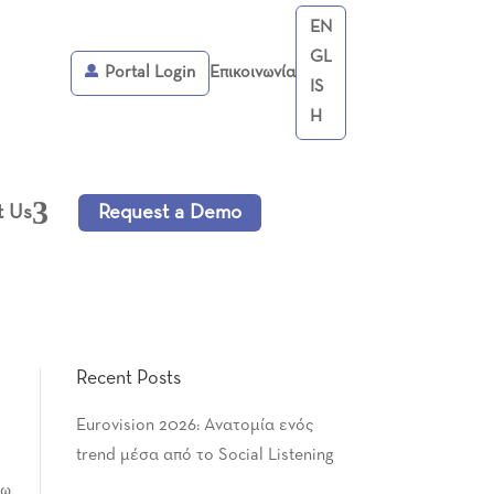
EN
GL
Portal Login
Επικοινωνία
IS
H
t Us
Request a Demo
Recent Posts
Eurovision 2026: Ανατομία ενός
trend μέσα από το Social Listening
γω