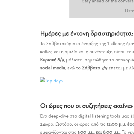
Stay ahead of the conversa
List
Ημέρες με έντονη δραστηριότητα
Το Σαββατοκύριακο έναρξης της Έκθεσης ήταν 
καθώς και η ομιλία και η συνέντευξη τύπου τ
Κυριακή 8/9
, μάλιστα, σημειώθηκε το αποκο
social media
, ενώ το
Σάββατο 7/9
έπεται με λί
Οι ώρες που οι συζητήσεις «καίνε»
Ένα deep-dive στα digital listening tools μας
24ωρο. Ωστόσο, οι ώρες από τις
12:00 μ.μ. έως
εμφανίζονται στις
1:00 μ.μ. και 8:00 μ.μ
. Το γ