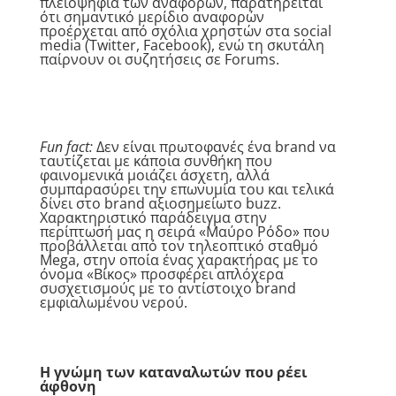
πλειοψηφία των αναφορών, παρατηρείται
ότι σημαντικό μερίδιο αναφορών
προέρχεται από σχόλια χρηστών στα social
media (Twitter, Facebook), ενώ τη σκυτάλη
παίρνουν οι συζητήσεις σε Forums.
Fun fact:
Δεν είναι πρωτοφανές ένα brand να
ταυτίζεται με κάποια συνθήκη που
φαινομενικά μοιάζει άσχετη, αλλά
συμπαρασύρει την επωνυμία του και τελικά
δίνει στο brand αξιοσημείωτο buzz.
Χαρακτηριστικό παράδειγμα στην
περίπτωσή μας η σειρά «Μαύρο Ρόδο» που
προβάλλεται από τον τηλεοπτικό σταθμό
Mega, στην οποία ένας χαρακτήρας με το
όνομα «Βίκος» προσφέρει απλόχερα
συσχετισμούς με το αντίστοιχο brand
εμφιαλωμένου νερού.
Η γνώμη των καταναλωτών που ρέει
άφθονη