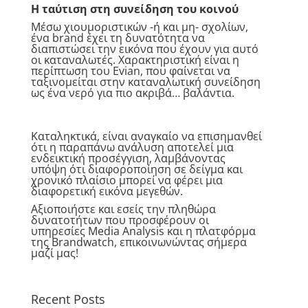
Η ταύτιση στη συνείδηση του κοινού
Μέσω χιουμοριστικών -ή και μη- σχολίων,
ένα brand έχει τη δυνατότητα να
διαπιστώσει την εικόνα που έχουν για αυτό
οι καταναλωτές. Χαρακτηριστική είναι η
περίπτωση του Evian, που φαίνεται να
ταξινομείται στην καταναλωτική συνείδηση
ως ένα νερό για πιο ακριβά… βαλάντια.
Καταληκτικά, είναι αναγκαίο να επισημανθεί
ότι η παραπάνω ανάλυση αποτελεί μια
ενδεικτική προσέγγιση, λαμβάνοντας
υπόψη ότι διαφοροποίηση σε δείγμα και
χρονικό πλαίσιο μπορεί να φέρει μια
διαφορετική εικόνα μεγεθών.
Αξιοποιήστε και εσείς την πληθώρα
δυνατοτήτων που προσφέρουν οι
υπηρεσίες Media Analysis και η πλατφόρμα
της Brandwatch, επικοινωνώντας σήμερα
μαζί μας!
Recent Posts