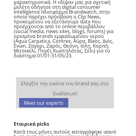
χαρακτηριστικά. Η «δίψα» μας για σχετική
μελέτη οδήγησε στη digital consumer
intelligence πλατφόρμα
Brandwatch
, στην
οποία παρέχει πρόσβαση η
Clip News
,
προκειμένου να εξετάσουμε data που
προέρχονται από το online περιβάλλον
(social media, news sites, blogs, forums) για
ορισμένα brands εμφιαλωμένου νερού
(Aqua Carpatica, Contrex, Αύρα, Βίκος, Διός,
Evian, Ζαγόρι, Ζαρός, Θεόνη, Ιόλη, Κορπή,
Μιτσικέλι, Πηγές Κωστηλάτας, Σέλι) για το
διάστημα 01/01-31/05/23.
Ελέγξτε την εικόνα του brand σας στο
διαδίκτυο!
Meet our experts
Εταιρικά
picks
Κατά τους μήνες αυτούς καταγράφηκε ικανό