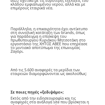
buzz σχετικά με τις ευρύτερες εξελίξεις του
κλάδου εμφιαλωμένου νερού, αλλά και με
επιμέρους εταιρικά νέα.
Παράλληλα, η επικαιρότητα έχει αντίκτυπο
στη συνολική κατάταξη των brands, όπως
για παράδειγμα η επίσκεψη του
πρωθυπουργού Κυριάκου Μητσοτάκη στο
εργοστάσιο της ΧΗΤΟΣ ΑΒΕΕ που επηρέασε
το μιντιακό αποτύπωμα της επωνυμίας
Ζαγόρι.
Από τις 5.600 αναφορές τα μερίδια των
εταιρειών διαμορφώνονται ως ακολούθως:
Σε ποιες πηγές «ξεδιψάμε»;
Εκτός από την ειδησεογραφία και τις
αναφορές στα ανάλογα site που βρίσκεται η